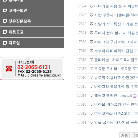
17624
타다라필 사용 전 꼭 확인
17623
사람 구충제 메벤다졸(Mebe
17622
시알리스의 특징과 기본 정
17621
쿡마나 접속 불가 시 해결 
17620
비아그라 구매 비아그라 
17619
누누티비 티비위키 관련 모
17618
플라케닐 - 하이드록시클로로퀸 
17617
무료툰 트위터 - 무료툰 포토
17616
뉴토끼 이용해도 안전한가
17615
비아그라 복용 타이밍, 언제
17614
해동고 짱짱맨 - newtoki
17613
비아몰-비아그라 약국 인터
17612
여우코믹스 시즌2 오픈 - 여
17611
암을 굶기는 대사치료 구충제
처음
이