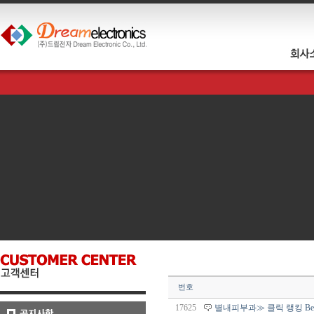
번호
17625
별내피부과≫ 클릭 랭킹 Best