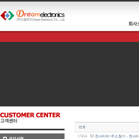
번호
17454
천사티비 주소찾기 - 천사