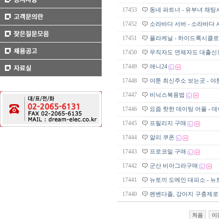
17453
동네 파트너 - 유부녀 채
17452
소라바다 서버 - 소라바다 시
17451
플라케닐 - 하이드록시클로로퀸 
17450
무직자도 연체자도 대출신청OK 
17449
애니24
17448
야툰 최신주소 보는곳 - 야툰
17447
비닉스복용법
17446
요즘 핫한 데이팅 어플 - 데
17445
프릴리지 구매
17444
알리 쿠폰
17443
프로코밀 구매
17442
군산 비아그라구매
17441
뉴토끼 도메인 대피소 - 뉴
17440
펜벤다졸, 강아지 구충제로
처음
이