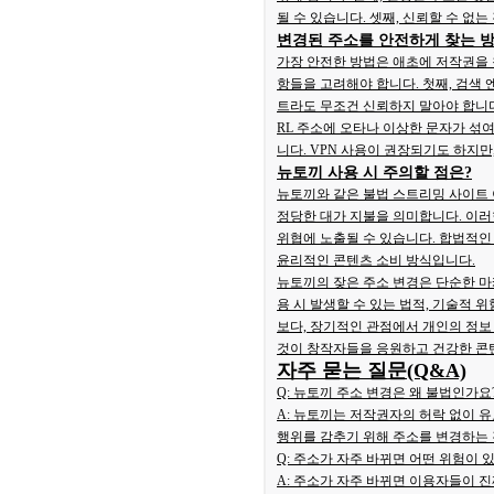
될 수 있습니다. 셋째, 신뢰할 수 
변경된 주소를 안전하게 찾는 
가장 안전한 방법은 애초에 저작권을 
항들을 고려해야 합니다. 첫째, 검색 
트라도 무조건 신뢰하지 말아야 합니다.
RL 주소에 오타나 이상한 문자가 섞
니다. VPN 사용이 권장되기도 하지만
뉴토끼 사용 시 주의할 점은?
뉴토끼와 같은 불법 스트리밍 사이트
정당한 대가 지불을 의미합니다. 이러
위협에 노출될 수 있습니다. 합법적인
윤리적인 콘텐츠 소비 방식입니다.
뉴토끼의 잦은 주소 변경은 단순한 마
용 시 발생할 수 있는 법적, 기술적
보다, 장기적인 관점에서 개인의 정보
것이 창작자들을 응원하고 건강한 콘
자주 묻는 질문(Q&A)
Q: 뉴토끼 주소 변경은 왜 불법인가요
A: 뉴토끼는 저작권자의 허락 없이 
행위를 감추기 위해 주소를 변경하는 
Q: 주소가 자주 바뀌면 어떤 위험이 
A: 주소가 자주 바뀌면 이용자들이 