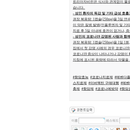
트리아자비린은 식사와 관계없이 물로
습니다.
- 성인 환자의 독감 및 기타 급성 호
권장 복용량: 1캡슐(250mg)을 5일 연속
이 약은 질병 발병(인플루엔자 및 기타
치료 후 5일 이내에 호전이 없거나,
- 성인의 코로나19 감염된 사람과 함
권장 복용량: 1캡슐(250mg)을 1일 1
집에서 첫 감염 사례의 경우 코로나19
코로나19 증상이 나타나거나 감염이
지침에 표시된 용량에 따라서 약물을
#항암효능
#코로나치료제
#메벤다
스치료제
#이버멕틴 구매대행
#메벤
충제
#항암제
#코로나예방약
#항암
이름
패스워드