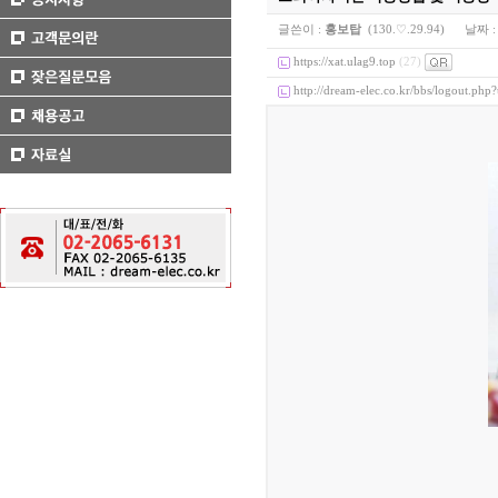
글쓴이 :
홍보탑
(130.♡.29.94)
날짜 
https://xat.ulag9.top
(27)
http://dream-elec.co.kr/bbs/logout.php