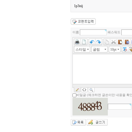
1p3nij
이름
패스워드
스타일
굴림
10pt
비밀글 (체크하면 글쓴이만 내용을 확인