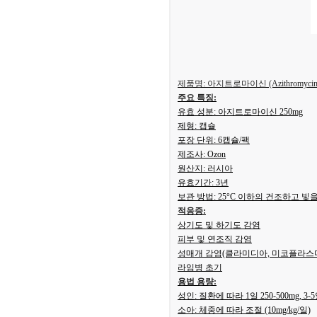
제품명: 아지트로마이신 (Azithromycin
주요 특징:
유효 성분: 아지트로마이신 250mg
제형: 캡슐
포장 단위: 6캡슐/팩
제조사: Ozon
원산지: 러시아
유효기간: 3년
보관 방법: 25°C 이하의 건조하고 빛
적응증:
상기도 및 하기도 감염
피부 및 연조직 감염
성매개 감염(클라미디아, 미코플라스마
라임병 초기
용법 용량:
성인: 질환에 따라 1일 250-500mg, 3
소아: 체중에 따라 조절 (10mg/kg/일)