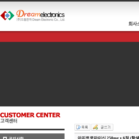
아지트로마이신 250mg x 6정 (항