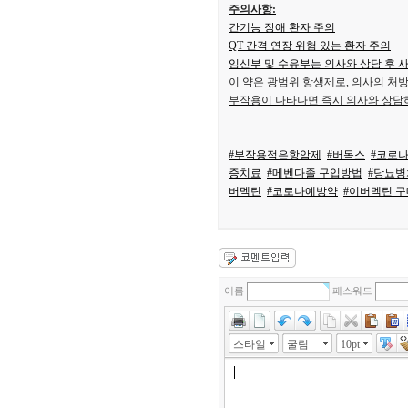
주의사항:
간기능 장애 환자 주의
QT 간격 연장 위험 있는 환자 주의
임신부 및 수유부는 의사와 상담 후 
이 약은 광범위 항생제로, 의사의 처
부작용이 나타나면 즉시 의사와 상담
#부작용적은항암제
#버목스
#코로
증치료
#메벤다졸 구입방법
#당뇨
버멕틴
#코로나예방약
#이버멕틴 
이름
패스워드
스타일
굴림
10pt