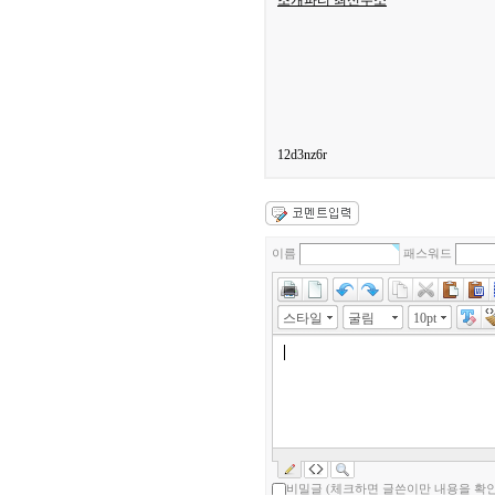
조개파티 최신주소
12d3nz6r
이름
패스워드
스타일
굴림
10pt
비밀글 (체크하면 글쓴이만 내용을 확인