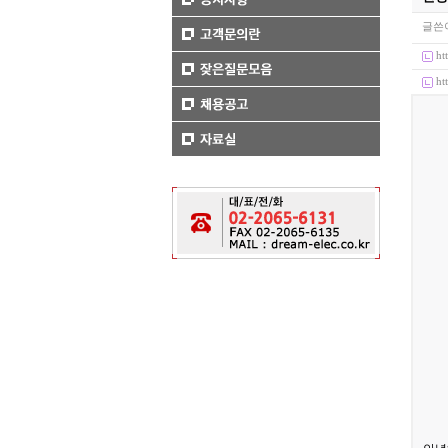
글쓴이
ht
ht