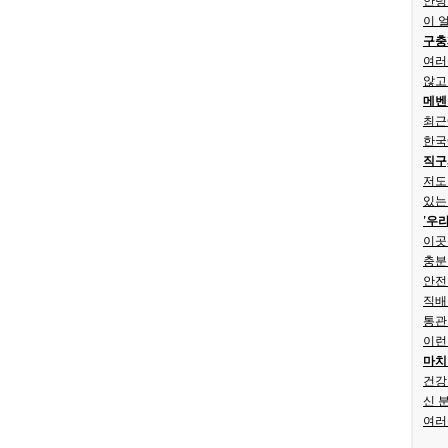
안녕
이 
구충
여러
않고
메벤
최근
한국
직구
저도
있는
'우
이곳
충분
안전
직배
통관
이런
마치
건강
신 
여러