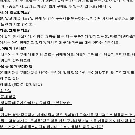
하세요, 여러분! 오늘은 제가 최근에 알게 된 건강 관리 팁을 공유하고자 합니다. 바로
얼마나 중요한지, 그리고 어떻게 쉽게 구매할 수 있는지 알아보겠습니다.
제, 왜 필요할까요?
분, 알고 계셨나요? 일 년에 두 번씩 구충제를 복용하는 것이 선택이 아닌 필수라고 합니
 늘 챙겨 먹고 있어요.
다졸, 그게 뭔가요?
에 알게 된 사실인데, 상당한 효과를 볼 수 있는 구충제가 있다고 해요. 바로 '메벤다졸
에서는 아직 판매되고 있지 않아서 직접 구매(직구)를 해야 한다는 점이에요.
, 어떻게 하나요?
 처음에는 직구에 대해 전혀 모르는 상태였어요. 어떻게 구매할 수 있을지 막막했죠. 
 방법이 있더라고요!
라몰'을 통한 구매대행
은 메벤다졸 구매대행을 해주는 곳인데, 정말 믿을 만한 곳이더라고요. 왜 그런지 알
한 고객 응대
한 배송 (집까지 직접 배송)
송 가능
 문제 없음
 장점들 때문에 안심하고 구매할 수 있었어요.
며
 관리는 정말 중요하죠. 메벤다졸과 같은 효과적인 구충제를 정기적으로 복용하는 것도 
분들도 걱정 마세요. '우라몰' 같은 믿을 만한 구매대행 서비스를 이용하면 어렵지 않게 
분도 건강 관리에 힘쓰시길 바랍니다. 오늘도 행복한 하루 되세요!