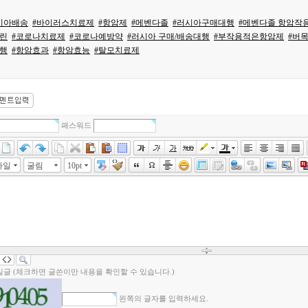
시아배송
#바이러스치료제
#항암제
#메벤다졸
#러시아구매대행
#메벤다졸 항암작
린
#코로나치료제
#코로나예방약
#러시아 구매/배송대행
#부작용적은항암제
#버
행
#항암효과
#항암효능
#탈모치료제
패스워드
타일
굴림
10pt
밀글 (체크하면 글쓴이만 내용을 확인할 수 있습니다.)
왼쪽의 글자를 입력하세요.