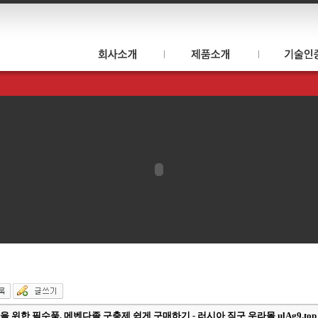
을 위한 필수품, 메벤다졸 구충제 쉽게 구매하기 - 러시아 직구 우라몰 ulAg9.top