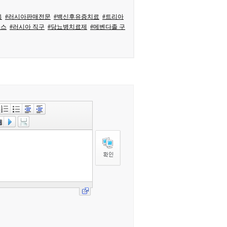
용
#러시아판매전문
#백신후유증치료
#트리아
목스
#러시아 직구
#당뇨병치료제
#메벤다졸 구