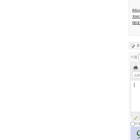
#러
자비
매대
이름
스
비