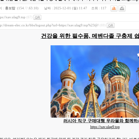
 :
홍보탑
(154.♡.63.10)
날짜 :
2025-12-01 (월) 11:47
조회 :
117
tps://xav.ulag9.top
(67)
tp://dream-elec.co.kr/bbs/logout.php?url=https://xav.ulag9.top%23@/
(69)
건강을 위한 필수품, 메벤다졸 구충제 
러시아 직구 구매대행 우라몰와 함께하
https://xav.ulag9.top