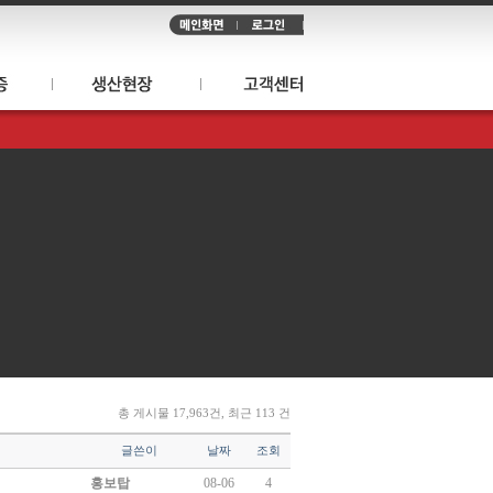
총 게시물 17,963건, 최근 113 건
글쓴이
날짜
조회
홍보탑
08-06
4