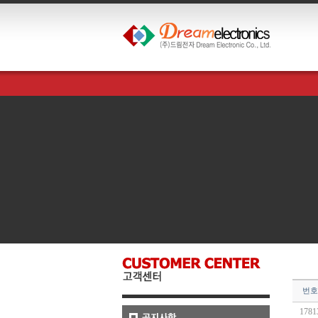
번호
1781