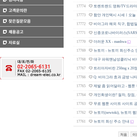
17774
토렌트랜드 영화/TV드라마
17773
함안 개인택시 시세ㅣ오늘 
17772
비아그라 해외 직구, 합법
17771
신종코로나바이러스(SARS-
17770
더러운 XX - manhwa
17769
뉴토끼 - 뉴토끼 최신주소 
17768
대구 파워맨남성클리닉 비
17767
트리아자비린 250mg x 2
17766
Q. 비아그라 효과 금방 나
17765
제발 좀 읽어달라고 - 웹툰
17764
개인회생이란? 절차, 장점,
17763
무료 웹툰 사이트 사이트 
17762
뉴토끼(newtoki), 뉴토끼
17761
뉴토끼 최신 주소 안내
처음
이